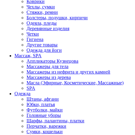
Коврики
Чехлы, сумки
Стяжки, ремни
Болстеры, подушки, кирпичи
Одеяла, пледы
Деревянные изделия
Четки
Гигиена
Другие товары
Одежда для йоги
Массаж, SPA
Аппликаторы Кузнецова
Массажеры для тела
Массажеры из нефрита и других камней
Массажеры из дерева
Масла (Эфирные, Косметические, Массажные)
SPA
Одежда
Штаны, афгани
Юбки, платья
Футболки, майки
Головные уборы
Шарфы, палантины, платки
Перчатки, варежки
Сумки, кошельки