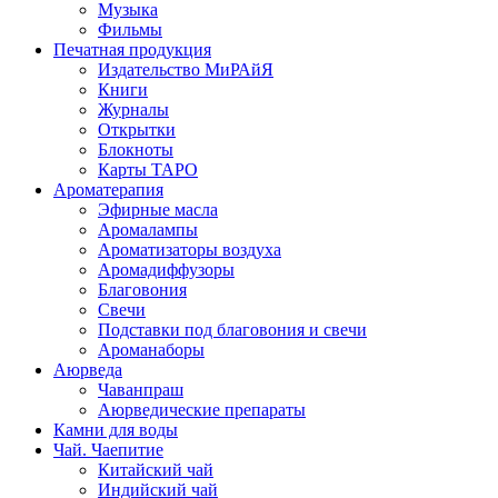
Музыка
Фильмы
Печатная продукция
Издательство МиРАйЯ
Книги
Журналы
Открытки
Блокноты
Карты ТАРО
Ароматерапия
Эфирные масла
Аромалампы
Ароматизаторы воздуха
Аромадиффузоры
Благовония
Свечи
Подставки под благовония и свечи
Ароманаборы
Аюрведа
Чаванпраш
Аюрведические препараты
Камни для воды
Чай. Чаепитие
Китайский чай
Индийский чай