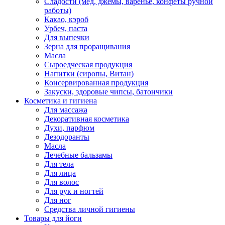
Сладости (мед, джемы, варенье, конфеты ручной
работы)
Какао, кэроб
Урбеч, паста
Для выпечки
Зерна для проращивания
Масла
Сыроедческая продукция
Напитки (сиропы, Витан)
Консервированная продукция
Закуски, здоровые чипсы, батончики
Косметика и гигиена
Для массажа
Декоративная косметика
Духи, парфюм
Дезодоранты
Масла
Лечебные бальзамы
Для тела
Для лица
Для волос
Для рук и ногтей
Для ног
Средства личной гигиены
Товары для йоги