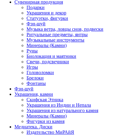
Сувенирная продукция
Подарки
Украшения и декор
Статуэтки, фигурки
Фэн-шуй
Музыка ветра, ловцы снов, подвески
Ритуальные предметы, янтры
Музыкальные инструменты
Минералы (Камни)
Руны
Биолокация и маятники
Свечи, подсвечники
Игры
Головоломки
Брелоки
Фонтаны
Фэн-шуй
Украшения, камни
Скифская Этника
Украшения из Индии и Непала
Украшения из натурального камня
Минералы (Камни)
Фигурки из камня
Медиатека. Диски
Издательство МиРАйЯ