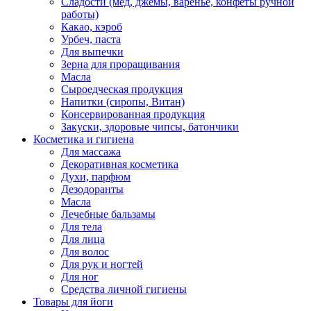
Сладости (мед, джемы, варенье, конфеты ручной
работы)
Какао, кэроб
Урбеч, паста
Для выпечки
Зерна для проращивания
Масла
Сыроедческая продукция
Напитки (сиропы, Витан)
Консервированная продукция
Закуски, здоровые чипсы, батончики
Косметика и гигиена
Для массажа
Декоративная косметика
Духи, парфюм
Дезодоранты
Масла
Лечебные бальзамы
Для тела
Для лица
Для волос
Для рук и ногтей
Для ног
Средства личной гигиены
Товары для йоги