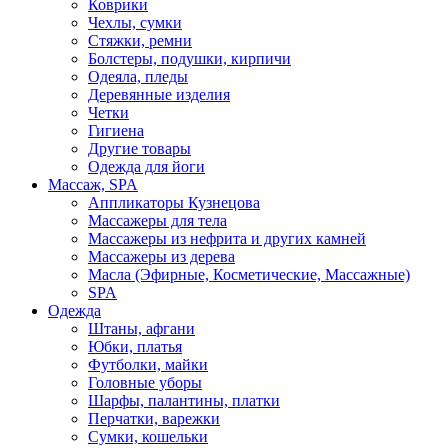
Коврики
Чехлы, сумки
Стяжки, ремни
Болстеры, подушки, кирпичи
Одеяла, пледы
Деревянные изделия
Четки
Гигиена
Другие товары
Одежда для йоги
Массаж, SPA
Аппликаторы Кузнецова
Массажеры для тела
Массажеры из нефрита и других камней
Массажеры из дерева
Масла (Эфирные, Косметические, Массажные)
SPA
Одежда
Штаны, афгани
Юбки, платья
Футболки, майки
Головные уборы
Шарфы, палантины, платки
Перчатки, варежки
Сумки, кошельки