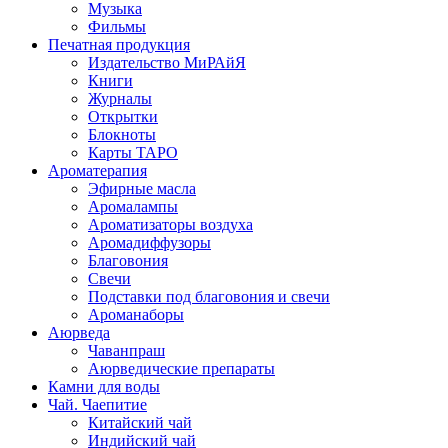
Музыка
Фильмы
Печатная продукция
Издательство МиРАйЯ
Книги
Журналы
Открытки
Блокноты
Карты ТАРО
Ароматерапия
Эфирные масла
Аромалампы
Ароматизаторы воздуха
Аромадиффузоры
Благовония
Свечи
Подставки под благовония и свечи
Ароманаборы
Аюрведа
Чаванпраш
Аюрведические препараты
Камни для воды
Чай. Чаепитие
Китайский чай
Индийский чай