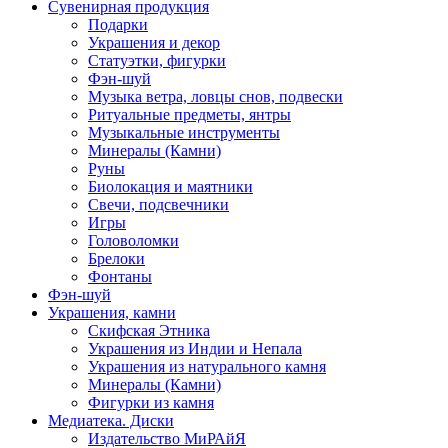
Сувенирная продукция
Подарки
Украшения и декор
Статуэтки, фигурки
Фэн-шуй
Музыка ветра, ловцы снов, подвески
Ритуальные предметы, янтры
Музыкальные инструменты
Минералы (Камни)
Руны
Биолокация и маятники
Свечи, подсвечники
Игры
Головоломки
Брелоки
Фонтаны
Фэн-шуй
Украшения, камни
Скифская Этника
Украшения из Индии и Непала
Украшения из натурального камня
Минералы (Камни)
Фигурки из камня
Медиатека. Диски
Издательство МиРАйЯ