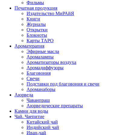
Фильмы
Печатная продукция
Издательство МиРАйЯ
Книги
Журналы
Открытки
Блокноты
Карты ТАРО
Ароматерапия
Эфирные масла
Аромалампы
Ароматизаторы воздуха
Аромадиффузоры
Благовония
Свечи
Подставки под благовония и свечи
Ароманаборы
Аюрведа
Чаванпраш
Аюрведические препараты
Камни для воды
Чай. Чаепитие
Китайский чай
Индийский чай
Иван-чай