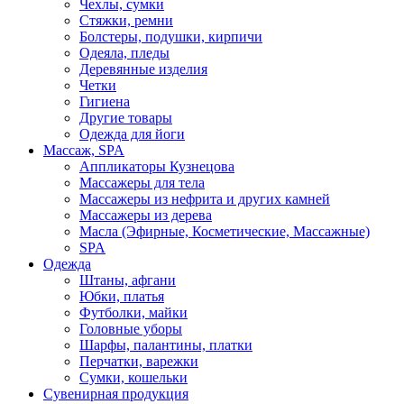
Чехлы, сумки
Стяжки, ремни
Болстеры, подушки, кирпичи
Одеяла, пледы
Деревянные изделия
Четки
Гигиена
Другие товары
Одежда для йоги
Массаж, SPA
Аппликаторы Кузнецова
Массажеры для тела
Массажеры из нефрита и других камней
Массажеры из дерева
Масла (Эфирные, Косметические, Массажные)
SPA
Одежда
Штаны, афгани
Юбки, платья
Футболки, майки
Головные уборы
Шарфы, палантины, платки
Перчатки, варежки
Сумки, кошельки
Сувенирная продукция