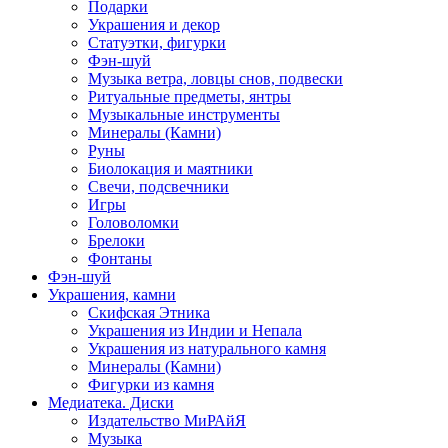
Подарки
Украшения и декор
Статуэтки, фигурки
Фэн-шуй
Музыка ветра, ловцы снов, подвески
Ритуальные предметы, янтры
Музыкальные инструменты
Минералы (Камни)
Руны
Биолокация и маятники
Свечи, подсвечники
Игры
Головоломки
Брелоки
Фонтаны
Фэн-шуй
Украшения, камни
Скифская Этника
Украшения из Индии и Непала
Украшения из натурального камня
Минералы (Камни)
Фигурки из камня
Медиатека. Диски
Издательство МиРАйЯ
Музыка