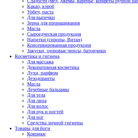
Сладости (мед, джемы, варенье, конфеты ручной ра
Какао, кэроб
Урбеч, паста
Для выпечки
Зерна для проращивания
Масла
Сыроедческая продукция
Напитки (сиропы, Витан)
Консервированная продукция
Закуски, здоровые чипсы, батончики
Косметика и гигиена
Для массажа
Декоративная косметика
Духи, парфюм
Дезодоранты
Масла
Лечебные бальзамы
Для тела
Для лица
Для волос
Для рук и ногтей
Для ног
Средства личной гигиены
Товары для йоги
Коврики