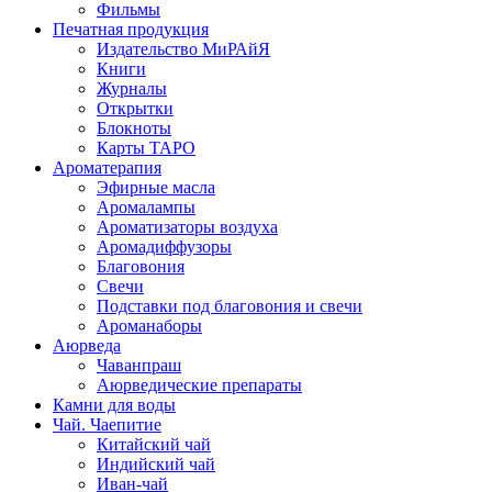
Фильмы
Печатная продукция
Издательство МиРАйЯ
Книги
Журналы
Открытки
Блокноты
Карты ТАРО
Ароматерапия
Эфирные масла
Аромалампы
Ароматизаторы воздуха
Аромадиффузоры
Благовония
Свечи
Подставки под благовония и свечи
Ароманаборы
Аюрведа
Чаванпраш
Аюрведические препараты
Камни для воды
Чай. Чаепитие
Китайский чай
Индийский чай
Иван-чай