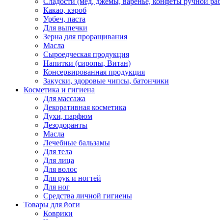
Сладости (мед, джемы, варенье, конфеты ручной ра
Какао, кэроб
Урбеч, паста
Для выпечки
Зерна для проращивания
Масла
Сыроедческая продукция
Напитки (сиропы, Витан)
Консервированная продукция
Закуски, здоровые чипсы, батончики
Косметика и гигиена
Для массажа
Декоративная косметика
Духи, парфюм
Дезодоранты
Масла
Лечебные бальзамы
Для тела
Для лица
Для волос
Для рук и ногтей
Для ног
Средства личной гигиены
Товары для йоги
Коврики