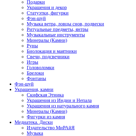
Подарки
Украшения и декор
Статуэтки, фигурки
Фэн-шуй
Музыка ветра, ловцы снов, подвески
Ритуальные предметы, янтры
Музыкальные инструменты
Минералы (Камни)
Руны
Биолокация и маятники
Свечи, подсвечники
Игры
Головоломки
Брелоки
Фонтаны
Фэн-шуй
Украшения, камни
Скифская Этника
Украшения из Индии и Непала
Украшения из натурального камня
Минералы (Камни)
Фигурки из камня
Медиатека. Диски
Издательство МиРАйЯ
Музыка