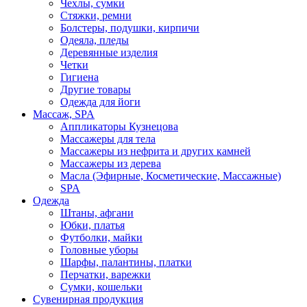
Чехлы, сумки
Стяжки, ремни
Болстеры, подушки, кирпичи
Одеяла, пледы
Деревянные изделия
Четки
Гигиена
Другие товары
Одежда для йоги
Массаж, SPA
Аппликаторы Кузнецова
Массажеры для тела
Массажеры из нефрита и других камней
Массажеры из дерева
Масла (Эфирные, Косметические, Массажные)
SPA
Одежда
Штаны, афгани
Юбки, платья
Футболки, майки
Головные уборы
Шарфы, палантины, платки
Перчатки, варежки
Сумки, кошельки
Сувенирная продукция