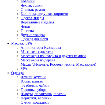
Коврики
Чехлы, сумки
Стяжки, ремни
Болстеры, подушки, кирпичи
Одеяла, пледы
Деревянные изделия
Четки
Гигиена
Другие товары
Одежда для йоги
Массаж, SPA
Аппликаторы Кузнецова
Массажеры для тела
Массажеры из нефрита и других камней
Массажеры из дерева
Масла (Эфирные, Косметические, Массажные)
SPA
Одежда
Штаны, афгани
Юбки, платья
Футболки, майки
Головные уборы
Шарфы, палантины, платки
Перчатки, варежки
Сумки, кошельки