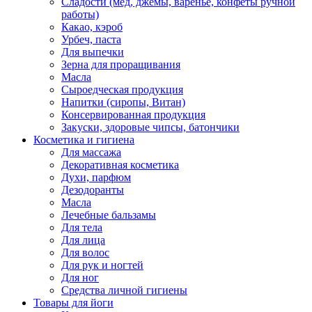
Сладости (мед, джемы, варенье, конфеты ручной
работы)
Какао, кэроб
Урбеч, паста
Для выпечки
Зерна для проращивания
Масла
Сыроедческая продукция
Напитки (сиропы, Витан)
Консервированная продукция
Закуски, здоровые чипсы, батончики
Косметика и гигиена
Для массажа
Декоративная косметика
Духи, парфюм
Дезодоранты
Масла
Лечебные бальзамы
Для тела
Для лица
Для волос
Для рук и ногтей
Для ног
Средства личной гигиены
Товары для йоги