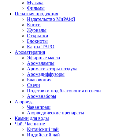
Музыка
Фильмы
Печатная продукция
Издательство МиРАйЯ
Книги
Журналы
Открытки
Блокноты
Карты ТАРО
Ароматерапия
Эфирные масла
Аромалампы
Ароматизаторы воздуха
Аромадиффузоры
Благовония
Свечи
Подставки под благовония и свечи
Ароманаборы
Аюрведа
Чаванпраш
Аюрведические препараты
Камни для воды
Чай. Чаепитие
Китайский чай
Индийский чай