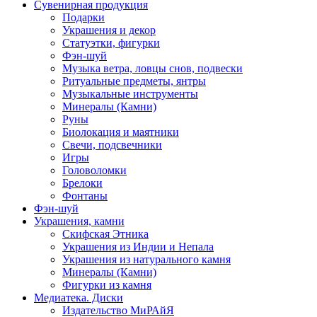
Сувенирная продукция
Подарки
Украшения и декор
Статуэтки, фигурки
Фэн-шуй
Музыка ветра, ловцы снов, подвески
Ритуальные предметы, янтры
Музыкальные инструменты
Минералы (Камни)
Руны
Биолокация и маятники
Свечи, подсвечники
Игры
Головоломки
Брелоки
Фонтаны
Фэн-шуй
Украшения, камни
Скифская Этника
Украшения из Индии и Непала
Украшения из натурального камня
Минералы (Камни)
Фигурки из камня
Медиатека. Диски
Издательство МиРАйЯ