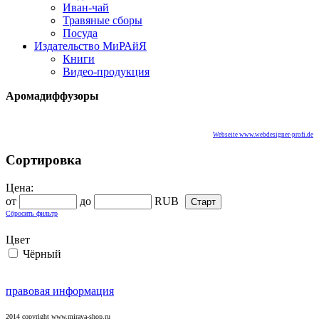
Иван-чай
Травяные сборы
Посуда
Издательство МиРАйЯ
Книги
Видео-продукция
Аромадиффузоры
Webseite www.webdesigner-profi.de
Сортировка
Цена:
от
до
RUB
Сбросить фильтр
Цвет
Чёрный
правовая информация
2014 copyright www.miraya-shop.ru