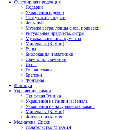
Сувенирная продукция
Подарки
Украшения и декор
Статуэтки, фигурки
Фэн-шуй
Музыка ветра, ловцы снов, подвески
Ритуальные предметы, янтры
Музыкальные инструменты
Минералы (Камни)
Руны
Биолокация и маятники
Свечи, подсвечники
Игры
Головоломки
Брелоки
Фонтаны
Фэн-шуй
Украшения, камни
Скифская Этника
Украшения из Индии и Непала
Украшения из натурального камня
Минералы (Камни)
Фигурки из камня
Медиатека. Диски
Издательство МиРАйЯ