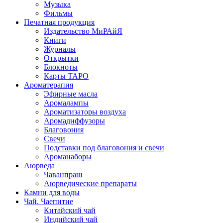
Музыка
Фильмы
Печатная продукция
Издательство МиРАйЯ
Книги
Журналы
Открытки
Блокноты
Карты ТАРО
Ароматерапия
Эфирные масла
Аромалампы
Ароматизаторы воздуха
Аромадиффузоры
Благовония
Свечи
Подставки под благовония и свечи
Ароманаборы
Аюрведа
Чаванпраш
Аюрведические препараты
Камни для воды
Чай. Чаепитие
Китайский чай
Индийский чай