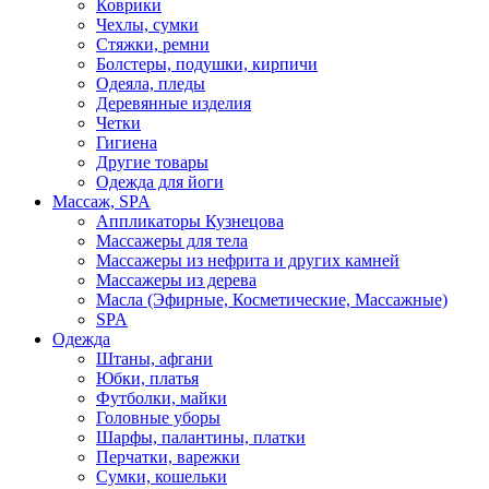
Коврики
Чехлы, сумки
Стяжки, ремни
Болстеры, подушки, кирпичи
Одеяла, пледы
Деревянные изделия
Четки
Гигиена
Другие товары
Одежда для йоги
Массаж, SPA
Аппликаторы Кузнецова
Массажеры для тела
Массажеры из нефрита и других камней
Массажеры из дерева
Масла (Эфирные, Косметические, Массажные)
SPA
Одежда
Штаны, афгани
Юбки, платья
Футболки, майки
Головные уборы
Шарфы, палантины, платки
Перчатки, варежки
Сумки, кошельки