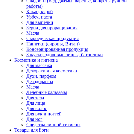
Сладости (мед, джемы, варенье, конфеты ручной
работы)
Какао, кэроб
Урбеч, паста
Для выпечки
Зерна для проращивания
Масла
Сыроедческая продукция
Напитки (сиропы, Витан)
Консервированная продукция
Закуски, здоровые чипсы, батончики
Косметика и гигиена
Для массажа
Декоративная косметика
Духи, парфюм
Дезодоранты
Масла
Лечебные бальзамы
Для тела
Для лица
Для волос
Для рук и ногтей
Для ног
Средства личной гигиены
Товары для йоги