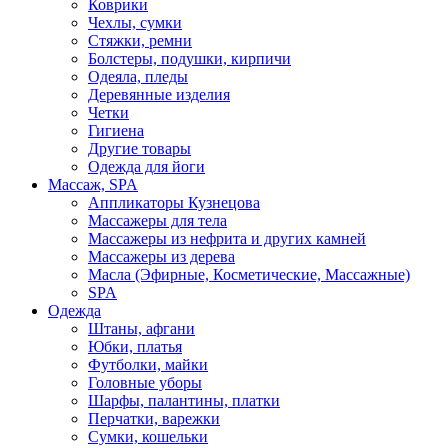
Коврики
Чехлы, сумки
Стяжки, ремни
Болстеры, подушки, кирпичи
Одеяла, пледы
Деревянные изделия
Четки
Гигиена
Другие товары
Одежда для йоги
Массаж, SPA
Аппликаторы Кузнецова
Массажеры для тела
Массажеры из нефрита и других камней
Массажеры из дерева
Масла (Эфирные, Косметические, Массажные)
SPA
Одежда
Штаны, афгани
Юбки, платья
Футболки, майки
Головные уборы
Шарфы, палантины, платки
Перчатки, варежки
Сумки, кошельки