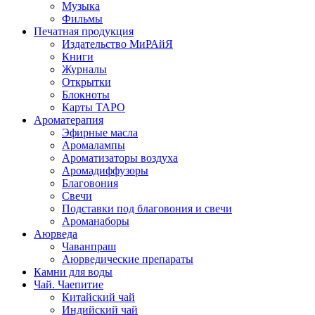
Музыка
Фильмы
Печатная продукция
Издательство МиРАйЯ
Книги
Журналы
Открытки
Блокноты
Карты ТАРО
Ароматерапия
Эфирные масла
Аромалампы
Ароматизаторы воздуха
Аромадиффузоры
Благовония
Свечи
Подставки под благовония и свечи
Ароманаборы
Аюрведа
Чаванпраш
Аюрведические препараты
Камни для воды
Чай. Чаепитие
Китайский чай
Индийский чай