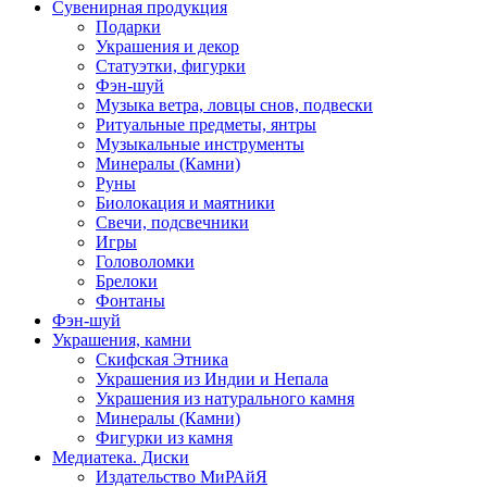
Сувенирная продукция
Подарки
Украшения и декор
Статуэтки, фигурки
Фэн-шуй
Музыка ветра, ловцы снов, подвески
Ритуальные предметы, янтры
Музыкальные инструменты
Минералы (Камни)
Руны
Биолокация и маятники
Свечи, подсвечники
Игры
Головоломки
Брелоки
Фонтаны
Фэн-шуй
Украшения, камни
Скифская Этника
Украшения из Индии и Непала
Украшения из натурального камня
Минералы (Камни)
Фигурки из камня
Медиатека. Диски
Издательство МиРАйЯ