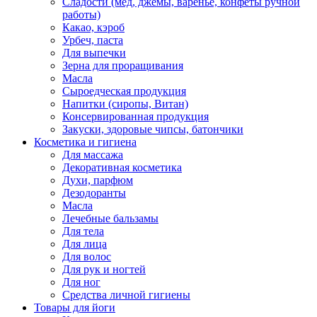
Сладости (мед, джемы, варенье, конфеты ручной
работы)
Какао, кэроб
Урбеч, паста
Для выпечки
Зерна для проращивания
Масла
Сыроедческая продукция
Напитки (сиропы, Витан)
Консервированная продукция
Закуски, здоровые чипсы, батончики
Косметика и гигиена
Для массажа
Декоративная косметика
Духи, парфюм
Дезодоранты
Масла
Лечебные бальзамы
Для тела
Для лица
Для волос
Для рук и ногтей
Для ног
Средства личной гигиены
Товары для йоги