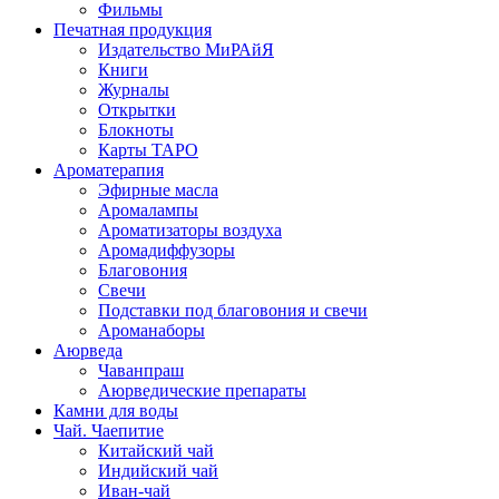
Фильмы
Печатная продукция
Издательство МиРАйЯ
Книги
Журналы
Открытки
Блокноты
Карты ТАРО
Ароматерапия
Эфирные масла
Аромалампы
Ароматизаторы воздуха
Аромадиффузоры
Благовония
Свечи
Подставки под благовония и свечи
Ароманаборы
Аюрведа
Чаванпраш
Аюрведические препараты
Камни для воды
Чай. Чаепитие
Китайский чай
Индийский чай
Иван-чай