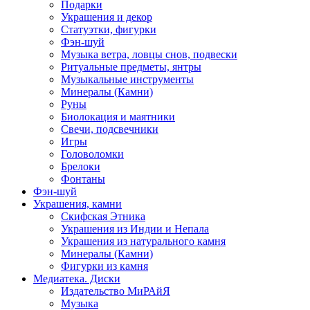
Подарки
Украшения и декор
Статуэтки, фигурки
Фэн-шуй
Музыка ветра, ловцы снов, подвески
Ритуальные предметы, янтры
Музыкальные инструменты
Минералы (Камни)
Руны
Биолокация и маятники
Свечи, подсвечники
Игры
Головоломки
Брелоки
Фонтаны
Фэн-шуй
Украшения, камни
Скифская Этника
Украшения из Индии и Непала
Украшения из натурального камня
Минералы (Камни)
Фигурки из камня
Медиатека. Диски
Издательство МиРАйЯ
Музыка