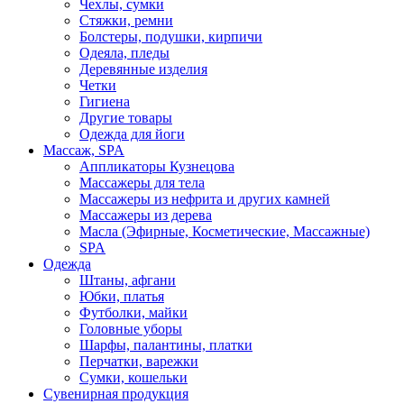
Чехлы, сумки
Стяжки, ремни
Болстеры, подушки, кирпичи
Одеяла, пледы
Деревянные изделия
Четки
Гигиена
Другие товары
Одежда для йоги
Массаж, SPA
Аппликаторы Кузнецова
Массажеры для тела
Массажеры из нефрита и других камней
Массажеры из дерева
Масла (Эфирные, Косметические, Массажные)
SPA
Одежда
Штаны, афгани
Юбки, платья
Футболки, майки
Головные уборы
Шарфы, палантины, платки
Перчатки, варежки
Сумки, кошельки
Сувенирная продукция