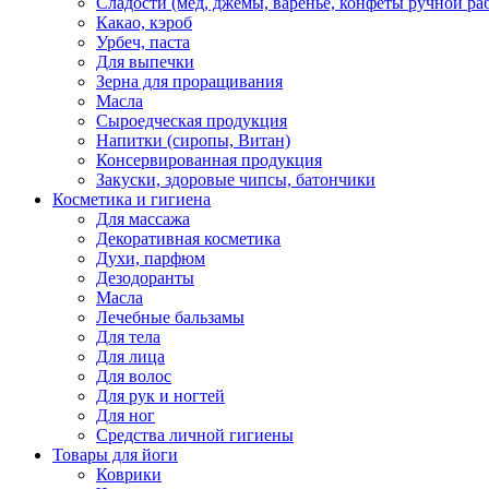
Сладости (мед, джемы, варенье, конфеты ручной ра
Какао, кэроб
Урбеч, паста
Для выпечки
Зерна для проращивания
Масла
Сыроедческая продукция
Напитки (сиропы, Витан)
Консервированная продукция
Закуски, здоровые чипсы, батончики
Косметика и гигиена
Для массажа
Декоративная косметика
Духи, парфюм
Дезодоранты
Масла
Лечебные бальзамы
Для тела
Для лица
Для волос
Для рук и ногтей
Для ног
Средства личной гигиены
Товары для йоги
Коврики