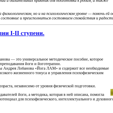
ний и дыхательных практик для подготовки к родам, а также
 физиологическом, но и на психологическом уровне — помочь е
 состояние и преисполниться состоянием спокойствия и радост
ии I-II ступени.
анова — это универсальное методическое пособие, которое
 преподавания йоги и йоготерапии.
мы Андрея Лобанова «Йога ЛАМ» и содержит все необходимые
высокого жизненного тонуса и управления психофизическим
зраста, независимо от уровня физической подготовки.
авателей йоги, а методика, которая в ней описана, помогла
отенциал для психофизического, интеллектуального и духовного