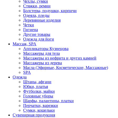
Чехлы, сумки
Стяжки, ремни
Болстеры, подушки, кирпичи
Одеяла, пледы
Деревянные изделия
Четки
Гигиена
Другие товары
Одежда для йоги
Массаж, SPA
Аппликаторы Кузнецова
Массажеры для тела
Массажеры из нефрита и других камней
Массажеры из дерева
Масла (Эфирные, Косметические, Массажные)
SPA
Одежда
Штаны, афгани
Юбки, платья
Футболки, майки
Головные уборы
Шарфы, палантины, платки
Перчатки, варежки
Сумки, кошельки
Сувенирная продукция