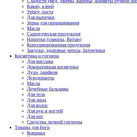
Сладости (мед, джемы, варенье, конфеты ручной ра
Какао, кэроб
Урбеч, паста
Для выпечки
Зерна для проращивания
Масла
Сыроедческая продукция
Напитки (сиропы, Витан)
Консервированная продукция
Закуски, здоровые чипсы, батончики
Косметика и гигиена
Для массажа
Декоративная косметика
Духи, парфюм
Дезодоранты
Масла
Лечебные бальзамы
Для тела
Для лица
Для волос
Для рук и ногтей
Для ног
Средства личной гигиены
Товары для йоги
Коврики