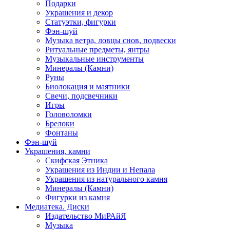
Подарки
Украшения и декор
Статуэтки, фигурки
Фэн-шуй
Музыка ветра, ловцы снов, подвески
Ритуальные предметы, янтры
Музыкальные инструменты
Минералы (Камни)
Руны
Биолокация и маятники
Свечи, подсвечники
Игры
Головоломки
Брелоки
Фонтаны
Фэн-шуй
Украшения, камни
Скифская Этника
Украшения из Индии и Непала
Украшения из натурального камня
Минералы (Камни)
Фигурки из камня
Медиатека. Диски
Издательство МиРАйЯ
Музыка