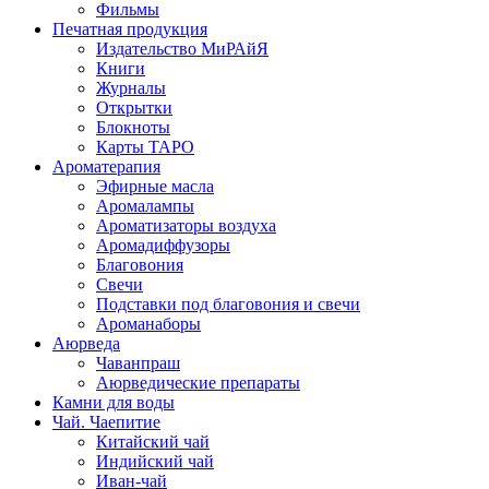
Фильмы
Печатная продукция
Издательство МиРАйЯ
Книги
Журналы
Открытки
Блокноты
Карты ТАРО
Ароматерапия
Эфирные масла
Аромалампы
Ароматизаторы воздуха
Аромадиффузоры
Благовония
Свечи
Подставки под благовония и свечи
Ароманаборы
Аюрведа
Чаванпраш
Аюрведические препараты
Камни для воды
Чай. Чаепитие
Китайский чай
Индийский чай
Иван-чай