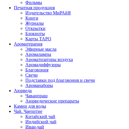
Фильмы
Печатная продукция
Издательство МиРАйЯ
Книги
Журналы
Открытки
Блокноты
Карты ТАРО
Ароматерапия
Эфирные масла
Аромалампы
Ароматизаторы воздуха
Аромадиффузоры
Благовония
Свечи
Подставки под благовония и свечи
Ароманаборы
Аюрведа
Чаванпраш
Аюрведические препараты
Камни для воды
Чай. Чаепитие
Китайский чай
Индийский чай
Иван-чай