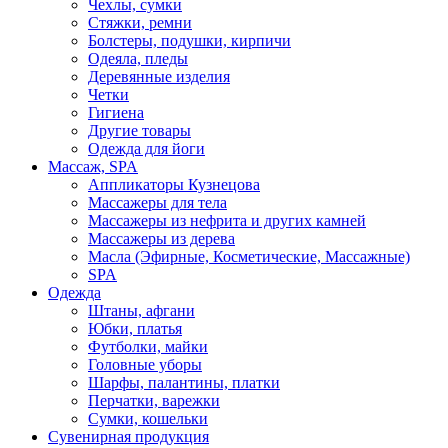
Чехлы, сумки
Стяжки, ремни
Болстеры, подушки, кирпичи
Одеяла, пледы
Деревянные изделия
Четки
Гигиена
Другие товары
Одежда для йоги
Массаж, SPA
Аппликаторы Кузнецова
Массажеры для тела
Массажеры из нефрита и других камней
Массажеры из дерева
Масла (Эфирные, Косметические, Массажные)
SPA
Одежда
Штаны, афгани
Юбки, платья
Футболки, майки
Головные уборы
Шарфы, палантины, платки
Перчатки, варежки
Сумки, кошельки
Сувенирная продукция