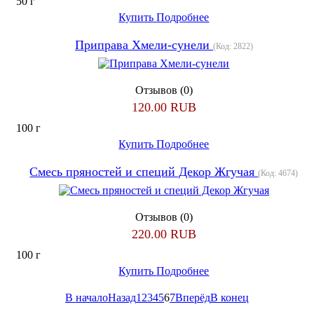
50 г
Купить
Подробнее
Приправа Хмели-сунели
(Код:
2822
)
Отзывов (0)
120.00 RUB
100 г
Купить
Подробнее
Смесь пряностей и специй Декор Жгучая
(Код:
4674
)
Отзывов (0)
220.00 RUB
100 г
Купить
Подробнее
В начало
Назад
1
2
3
4
5
6
7
Вперёд
В конец