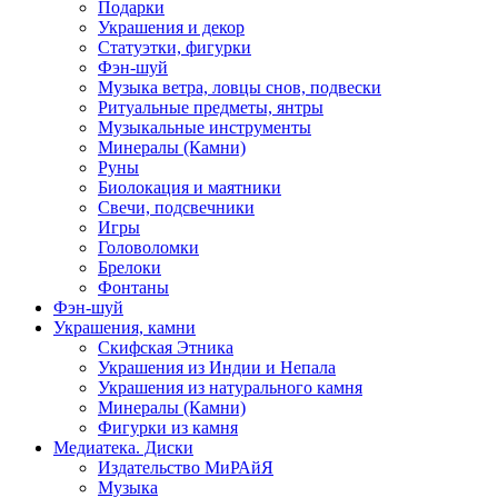
Подарки
Украшения и декор
Статуэтки, фигурки
Фэн-шуй
Музыка ветра, ловцы снов, подвески
Ритуальные предметы, янтры
Музыкальные инструменты
Минералы (Камни)
Руны
Биолокация и маятники
Свечи, подсвечники
Игры
Головоломки
Брелоки
Фонтаны
Фэн-шуй
Украшения, камни
Скифская Этника
Украшения из Индии и Непала
Украшения из натурального камня
Минералы (Камни)
Фигурки из камня
Медиатека. Диски
Издательство МиРАйЯ
Музыка