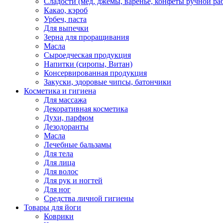
Сладости (мед, джемы, варенье, конфеты ручной ра
Какао, кэроб
Урбеч, паста
Для выпечки
Зерна для проращивания
Масла
Сыроедческая продукция
Напитки (сиропы, Витан)
Консервированная продукция
Закуски, здоровые чипсы, батончики
Косметика и гигиена
Для массажа
Декоративная косметика
Духи, парфюм
Дезодоранты
Масла
Лечебные бальзамы
Для тела
Для лица
Для волос
Для рук и ногтей
Для ног
Средства личной гигиены
Товары для йоги
Коврики