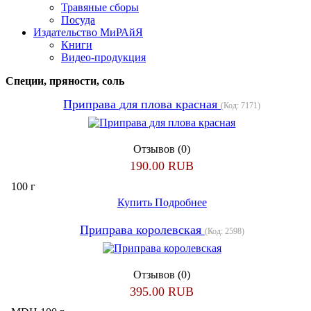
Травяные сборы
Посуда
Издательство МиРАйЯ
Книги
Видео-продукция
Специи, пряности, соль
Приправа для плова красная
(Код:
7171
)
Отзывов (0)
190.00 RUB
100 г
Купить
Подробнее
Приправа королевская
(Код:
2598
)
Отзывов (0)
395.00 RUB