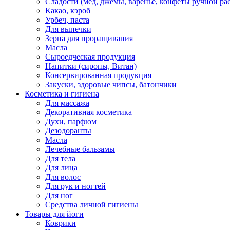
Сладости (мед, джемы, варенье, конфеты ручной ра
Какао, кэроб
Урбеч, паста
Для выпечки
Зерна для проращивания
Масла
Сыроедческая продукция
Напитки (сиропы, Витан)
Консервированная продукция
Закуски, здоровые чипсы, батончики
Косметика и гигиена
Для массажа
Декоративная косметика
Духи, парфюм
Дезодоранты
Масла
Лечебные бальзамы
Для тела
Для лица
Для волос
Для рук и ногтей
Для ног
Средства личной гигиены
Товары для йоги
Коврики