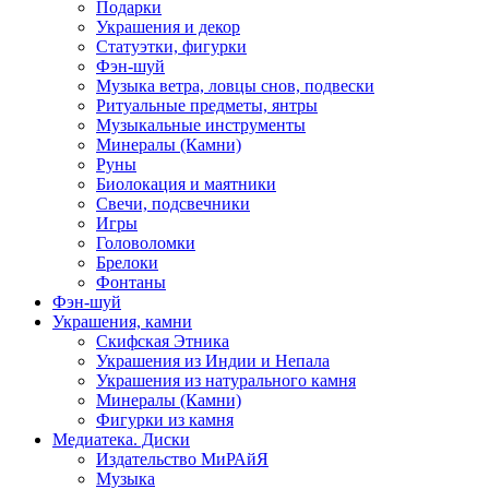
Подарки
Украшения и декор
Статуэтки, фигурки
Фэн-шуй
Музыка ветра, ловцы снов, подвески
Ритуальные предметы, янтры
Музыкальные инструменты
Минералы (Камни)
Руны
Биолокация и маятники
Свечи, подсвечники
Игры
Головоломки
Брелоки
Фонтаны
Фэн-шуй
Украшения, камни
Скифская Этника
Украшения из Индии и Непала
Украшения из натурального камня
Минералы (Камни)
Фигурки из камня
Медиатека. Диски
Издательство МиРАйЯ
Музыка