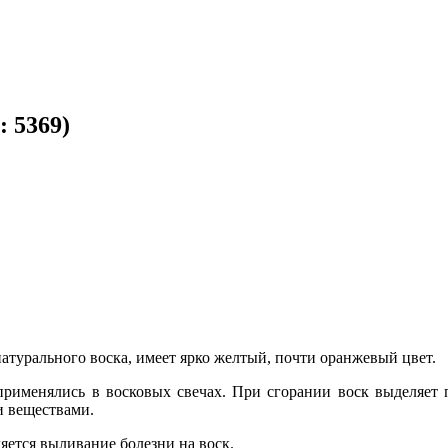
д:
5369
)
атурального воска, имеет ярко желтый, почти оранжевый цвет.
применялись в восковых свечах. При сгорании воск выделяет 
 веществами.
яется выливание болезни на воск.