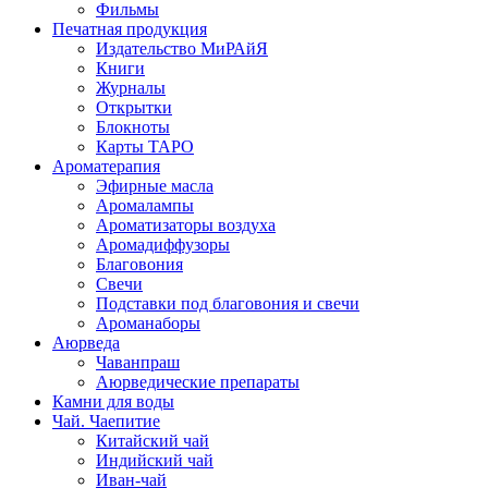
Фильмы
Печатная продукция
Издательство МиРАйЯ
Книги
Журналы
Открытки
Блокноты
Карты ТАРО
Ароматерапия
Эфирные масла
Аромалампы
Ароматизаторы воздуха
Аромадиффузоры
Благовония
Свечи
Подставки под благовония и свечи
Ароманаборы
Аюрведа
Чаванпраш
Аюрведические препараты
Камни для воды
Чай. Чаепитие
Китайский чай
Индийский чай
Иван-чай