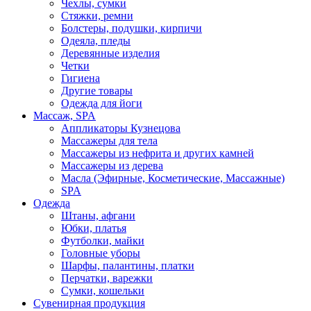
Чехлы, сумки
Стяжки, ремни
Болстеры, подушки, кирпичи
Одеяла, пледы
Деревянные изделия
Четки
Гигиена
Другие товары
Одежда для йоги
Массаж, SPA
Аппликаторы Кузнецова
Массажеры для тела
Массажеры из нефрита и других камней
Массажеры из дерева
Масла (Эфирные, Косметические, Массажные)
SPA
Одежда
Штаны, афгани
Юбки, платья
Футболки, майки
Головные уборы
Шарфы, палантины, платки
Перчатки, варежки
Сумки, кошельки
Сувенирная продукция