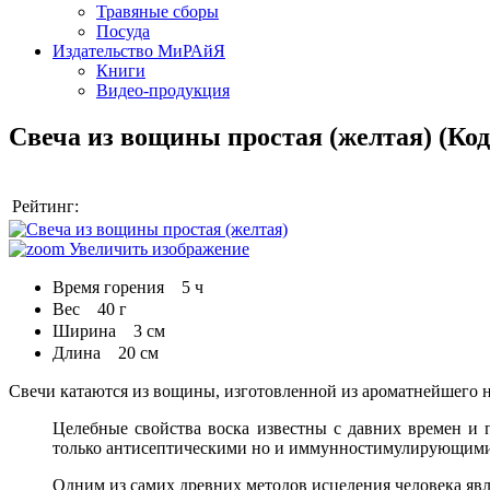
Травяные сборы
Посуда
Издательство МиРАйЯ
Книги
Видео-продукция
Свеча из вощины простая (желтая)
(Ко
Рейтинг:
Увеличить изображение
Время горения 5 ч
Вес 40 г
Ширина 3 см
Длина 20 см
Свечи катаются из вощины, изготовленной из ароматнейшего н
Целебные свойства воска известны с давних времен и 
только антисептическими но и иммунностимулирующими
Одним из самих древних методов исцеления человека явл