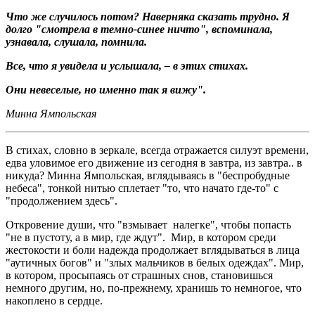
Что же случилось потом? Наверняка сказать трудно. Я
долго "смотрела в темно-синее ничто", вспоминала,
узнавала, слушала, помнила.
Все, что я увидела и услышала, – в этих стихах.
Они невеселые, но именно так я вижу".
Минна Ямпольская
В стихах, словно в зеркале, всегда отражается силуэт времени,
едва уловимое его движение из сегодня в завтра, из завтра.. в
никуда? Минна Ямпольская, вглядываясь в "беспробудные
небеса", тонкой нитью сплетает "то, что начато где-то" с
"продолжением здесь".
Откровение души, что "взмывает налегке", чтобы попасть
"не в пустоту, а в мир, где ждут". Мир, в котором среди
жестокости и боли надежда продолжает вглядываться в лица
"аутичных богов" и "злых мальчиков в белых одеждах". Мир,
в котором, просыпаясь от страшных снов, становишься
немного другим, но, по-прежнему, хранишь то немногое, что
накоплено в сердце.