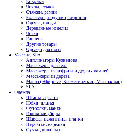
Коврики
Чехлы, сумки
Стяжки, ремни
Болстеры, подушки, кирпичи
Одеяла, пледы
Деревянные изделия
Четки
Гигиена
Другие товары
Одежда для йоги
Массаж, SPA
Аппликаторы Кузнецова
Массажеры для тела
Массажеры из нефрита и других камней
Массажеры из дерева
Масла (Эфирные, Косметические, Массажные)
SPA
Одежда
Штаны, афгани
Юбки, платья
Футболки, майки
Головные уборы
Шарфы, палантины, платки
Перчатки, варежки
Сумки, кошельки