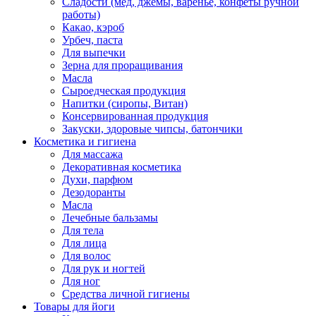
Сладости (мед, джемы, варенье, конфеты ручной
работы)
Какао, кэроб
Урбеч, паста
Для выпечки
Зерна для проращивания
Масла
Сыроедческая продукция
Напитки (сиропы, Витан)
Консервированная продукция
Закуски, здоровые чипсы, батончики
Косметика и гигиена
Для массажа
Декоративная косметика
Духи, парфюм
Дезодоранты
Масла
Лечебные бальзамы
Для тела
Для лица
Для волос
Для рук и ногтей
Для ног
Средства личной гигиены
Товары для йоги