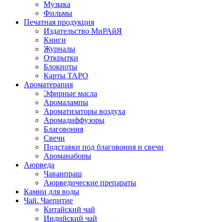
Музыка
Фильмы
Печатная продукция
Издательство МиРАйЯ
Книги
Журналы
Открытки
Блокноты
Карты ТАРО
Ароматерапия
Эфирные масла
Аромалампы
Ароматизаторы воздуха
Аромадиффузоры
Благовония
Свечи
Подставки под благовония и свечи
Ароманаборы
Аюрведа
Чаванпраш
Аюрведические препараты
Камни для воды
Чай. Чаепитие
Китайский чай
Индийский чай