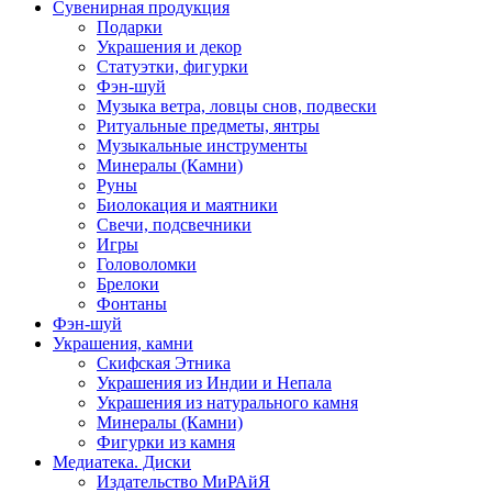
Сувенирная продукция
Подарки
Украшения и декор
Статуэтки, фигурки
Фэн-шуй
Музыка ветра, ловцы снов, подвески
Ритуальные предметы, янтры
Музыкальные инструменты
Минералы (Камни)
Руны
Биолокация и маятники
Свечи, подсвечники
Игры
Головоломки
Брелоки
Фонтаны
Фэн-шуй
Украшения, камни
Скифская Этника
Украшения из Индии и Непала
Украшения из натурального камня
Минералы (Камни)
Фигурки из камня
Медиатека. Диски
Издательство МиРАйЯ