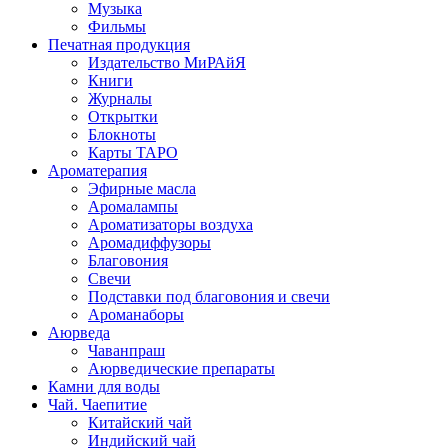
Музыка
Фильмы
Печатная продукция
Издательство МиРАйЯ
Книги
Журналы
Открытки
Блокноты
Карты ТАРО
Ароматерапия
Эфирные масла
Аромалампы
Ароматизаторы воздуха
Аромадиффузоры
Благовония
Свечи
Подставки под благовония и свечи
Ароманаборы
Аюрведа
Чаванпраш
Аюрведические препараты
Камни для воды
Чай. Чаепитие
Китайский чай
Индийский чай