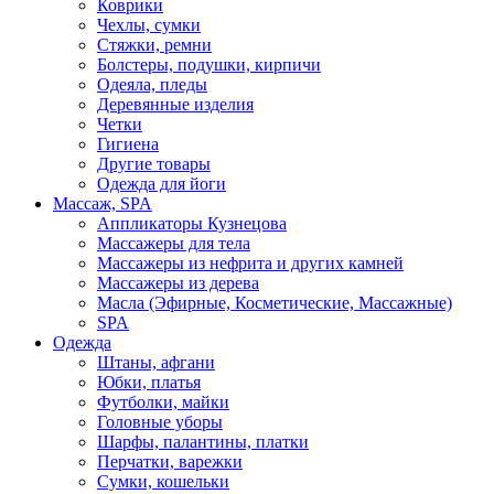
Коврики
Чехлы, сумки
Стяжки, ремни
Болстеры, подушки, кирпичи
Одеяла, пледы
Деревянные изделия
Четки
Гигиена
Другие товары
Одежда для йоги
Массаж, SPA
Аппликаторы Кузнецова
Массажеры для тела
Массажеры из нефрита и других камней
Массажеры из дерева
Масла (Эфирные, Косметические, Массажные)
SPA
Одежда
Штаны, афгани
Юбки, платья
Футболки, майки
Головные уборы
Шарфы, палантины, платки
Перчатки, варежки
Сумки, кошельки