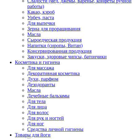
Сладости (мед, джемы, варенье, конфеты ручной
работы)
Какао, кэроб
Урбеч, паста
Для выпечки
Зерна для проращивания
Масла
Сыроедческая продукция
Напитки (сиропы, Витан)
Консервированная продукция
Закуски, здоровые чипсы, батончики
Косметика и гигиена
Для массажа
Декоративная косметика
Духи, парфюм
Дезодоранты
Масла
Лечебные бальзамы
Для тела
Для лица
Для волос
Для рук и ногтей
Для ног
Средства личной гигиены
Товары для йоги