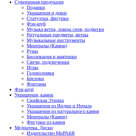
Сувенирная продукция
Подарки
Украшения и декор
Статуэтки, фигурки
Фэн-шуй
Музыка ветра, ловцы снов, подвески
Ритуальные предметы, янтры
Музыкальные инструменты
Минералы (Камни)
Руны
Биолокация и маятники
Свечи, подсвечники
Игры
Головоломки
Брелоки
Фонтаны
Фэн-шуй
Украшения, камни
Скифская Этника
Украшения из Индии и Непала
Украшения из натурального камня
Минералы (Камни)
Фигурки из камня
Медиатека. Диски
Издательство МиРАйЯ